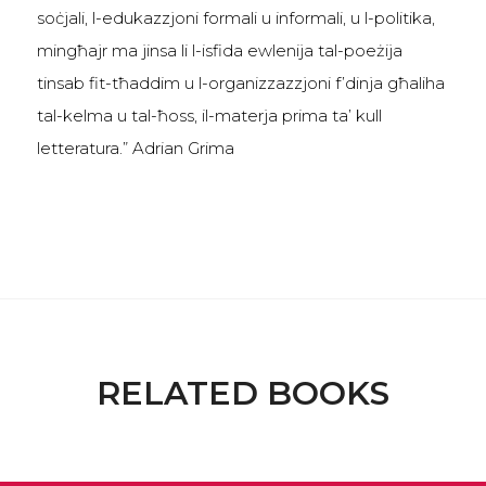
soċjali, l-edukazzjoni formali u informali, u l-politika,
mingħajr ma jinsa li l-isfida ewlenija tal-poeżija
tinsab fit-tħaddim u l-organizzazzjoni f’dinja għaliha
tal-kelma u tal-ħoss, il-materja prima ta’ kull
letteratura.” Adrian Grima
RELATED BOOKS