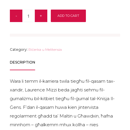
ADD TO CART
Category:
Riċerka u Melitensia
DESCRIPTION
Wara li temm il-karriera twila tiegħu fil-qasam tax-
xandir, Laurence Mizzi beda jagħti sehmu fil-
ġurnaliżmu bil-kitbiet tiegħu fil-ġurnal tal-Knisja Il-
Ġens. F’dan il-qasam huwa kien jintervista
regolarment għadd ta’ Maltin u Għawdxin, ħafna
minnhom – għalkemm mhux kollha – nies