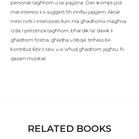
personali tagħhom u ta’ pajjiżna. Dan ikompli jżid
mal-interess li s-suġġett fih innifsu jqajjem. Aktar
minn nofs l-intervistati llum ma għadhomx magħna.
Iżda l-preżenza tagħhom, bħal dik ta’ dawk li
għadhom fostna, għadha u tibqa’ tinħass bil-
kontribut kbir li taw, u xi wħud għadhom jagħtu, fil-
qasam mużikali.
RELATED BOOKS