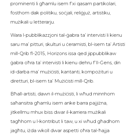
prominenti li għamlu isem f’xi qasam partikolari,
fosthom dak politiku, soċjali, reliġjuż, artistiku,
mużikali u letterarju.
Wara l-pubblikazzjoni tal-ġabra ta’ intervisti li kienu
saru ma’ pitturi, skulturi u ċeramisti, bl-isem ta’ Artisti
mill-Qrib fl-2015, Horizons issa qed jippubblikaw
ġabra oħra ta’ intervisti li kienu dehru f’Il-Ġens, din
id-darba ma’ mużiċisti, kantanti, kompożituri u
diretturi, bl-isem ta’ Mużiċisti mill-Qrib.
Bħall-artisti, dawn il-mużiċisti, li wħud minnhom
saħansitra għamlu isem anke barra pajjiżna,
jitkellmu mhux biss dwar il-karriera mużikali
tagħhom u l-kontribut li taw, u xi wħud għadhom
jagħtu, iżda wkoll dwar aspetti oħra tal-ħajja