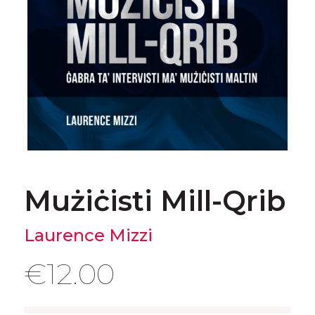
Mużiċisti Mill-Qrib
Laurence Mizzi
€
12.00