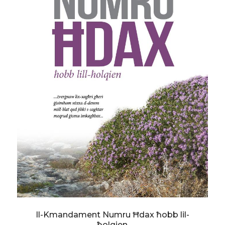
Il-Kmandament Numru Ħdax ħobb lil-
ħolqien