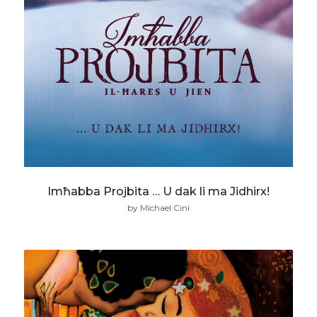
Imħabba Projbita … U dak li ma Jidhirx!
by Michael Cini