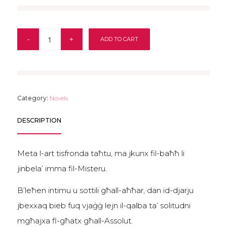
ADD TO CART
Category:
Novels
DESCRIPTION
Meta l-art tisfronda taħtu, ma jkunx fil-baħħ li
jinbela’ imma fil-Misteru.
B’leħen intimu u sottili għall-aħħar, dan id-djarju
jbexxaq bieb fuq vjaġġ lejn il-qalba ta’ solitudni
mgħajxa fl-għatx għall-Assolut.