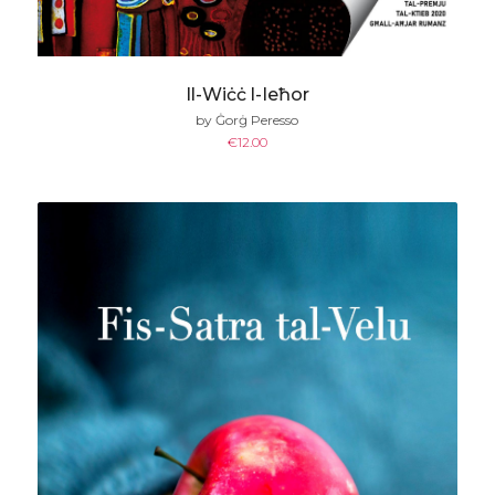
Il-Wiċċ l-Ieħor
by Ġorġ Peresso
€
12.00