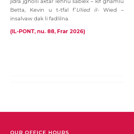
jidra jgħolli aktar leħnu sabiex – kif għamlu
Betta, Kevin u t-tfal f’
Ulied il-
Wied –
insalvaw dak li fadlilna.
(IL-PONT, nu. 88, Frar 2026)
OUR OFFICE HOURS