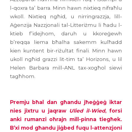
l-qoxra ta’ barra. Minn hawn nixtieq nifraħlu
wkoll. Nixtieq ngħid, u nirringrazzja, lill-
Aġenzija Nazzjonali tal-Litteriżmu li ħadu l-
ktieb f’idejhom, daruh u kkoreġewh
b’reqqa liema bħalha sakemm kulħadd
kien kuntent bir-riżultat finali. Minn hawn
ukoll ngħid grazzi lit-tim ta’ Horizons, u lil
Helen Barbara mill-ANL tax-xogħol siewi
tagħhom.
Premju bħal dan għandu jħeġġeġ iktar
nies jixtru u jaqraw
Ulied il-Wied
, forsi
anki rumanzi oħrajn mill-pinna tiegħek.
B’xi mod għandu jiġbed fuqu l-attenzjoni