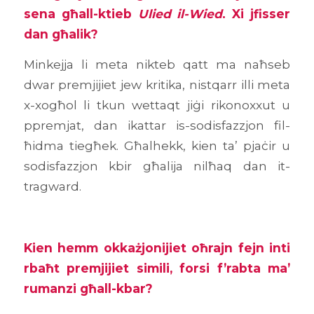
sena għall-ktieb
Ulied il-Wied
. Xi jfisser
dan għalik?
Minkejja li meta nikteb qatt ma naħseb
dwar premjijiet jew kritika, nistqarr illi meta
x-xogħol li tkun wettaqt jiġi rikonoxxut u
ppremjat, dan ikattar is-sodisfazzjon fil-
ħidma tiegħek. Għalhekk, kien ta’ pjaċir u
sodisfazzjon kbir għalija nilħaq dan it-
tragward.
Kien hemm okkażjonijiet oħrajn fejn inti
rbaħt premjijiet simili, forsi f’rabta ma’
rumanzi għall-kbar?