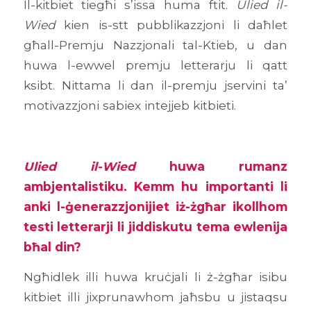
Il-kitbiet tiegħi s’issa huma ftit.
Ulied il-
Wied
kien is-stt pubblikazzjoni li daħlet
għall-Premju Nazzjonali tal-Ktieb, u dan
huwa l-ewwel premju letterarju li qatt
ksibt. Nittama li dan il-premju jservini ta’
motivazzjoni sabiex intejjeb kitbieti.
Ulied il-Wied
huwa rumanz
ambjentalistiku. Kemm hu importanti li
anki l-ġenerazzjonijiet iż-żgħar ikollhom
testi letterarji li jiddiskutu tema ewlenija
bħal din?
Ngħidlek illi huwa kruċjali li ż-żgħar isibu
kitbiet illi jixprunawhom jaħsbu u jistaqsu