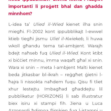
importanti li proġett bħal dan għadda
minnhom?
L-idea ta’
Ulied il-Wied
kienet ilha snin
miegħi. Fl-2002 kont ippubblikajt l-ewwel
ktieb tiegħi jismu
Uliel il-Kwiekeb
, li huwa
wkoll għandu tema tal-ambjent. Warajh
bdejt naħseb fuq
Ulied il-Wied
. Kont ktibt
xi biċċiet minnu, imma waqaft għal xi snin.
Wara xi snin – meta l-ambjent Malti kienet
beda jitkasbar bl-ikrah – reġgħet ġietni l-
ħajra li nissokta naħdem fuqu. Qisu fi tliet
xhur lestejtu. Imbagħad għaddejtu lil
pubblikatur (HORIZONS) li sab illustratur
biex isiru xi stampi fih. Jiena u Luca
Azzopardi ħdimna flimkien fuq l-istampi u