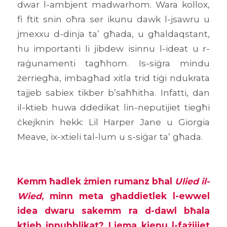
dwar l-ambjent madwarhom. Wara kollox,
fi ftit snin oħra ser ikunu dawk l-jsawru u
jmexxu d-dinja ta’ għada, u għaldaqstant,
hu importanti li jibdew isinnu l-ideat u r-
raġunamenti tagħhom. Is-siġra mindu
żerriegħa, imbagħad xitla trid tiġi ndukrata
tajjeb sabiex tikber b’saħħitha. Infatti, dan
il-ktieb huwa ddedikat lin-neputijiet tiegħi
ċkejknin hekk: Lil Harper Jane u Giorgia
Meave, ix-xtieli tal-lum u s-siġar ta’ għada.
Kemm ħadlek żmien rumanz bħal
Ulied il-
Wied
, minn meta għaddietlek l-ewwel
idea dwaru sakemm ra d-dawl bħala
ktieb ippubblikat? Liema kienu l-fażijiet