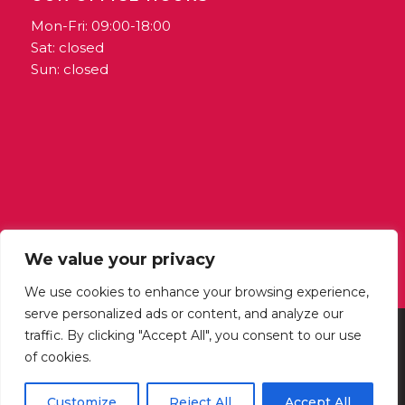
Mon-Fri: 09:00-18:00
Sat: closed
Sun: closed
We value your privacy
We use cookies to enhance your browsing experience,
serve personalized ads or content, and analyze our
@ 2024 Horizons | Publishing arm of Outlook Coop | VAT: MT1389-6722
traffic. By clicking "Accept All", you consent to our use
| Coop Reg Number: 3395 | All Rights Reserved
of cookies.
Customize
Reject All
Accept All