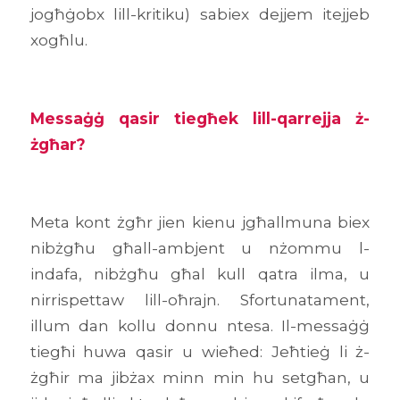
jogħġobx lill-kritiku) sabiex dejjem itejjeb
xogħlu.
Messaġġ qasir tiegħek lill-qarrejja ż-
żgħar?
Meta kont żgħr jien kienu jgħallmuna biex
nibżgħu għall-ambjent u nżommu l-
indafa, nibżgħu għal kull qatra ilma, u
nirrispettaw lill-oħrajn. Sfortunatament,
illum dan kollu donnu ntesa. Il-messaġġ
tiegħi huwa qasir u wieħed: Jeħtieġ li ż-
żgħir ma jibżax minn min hu setgħan, u