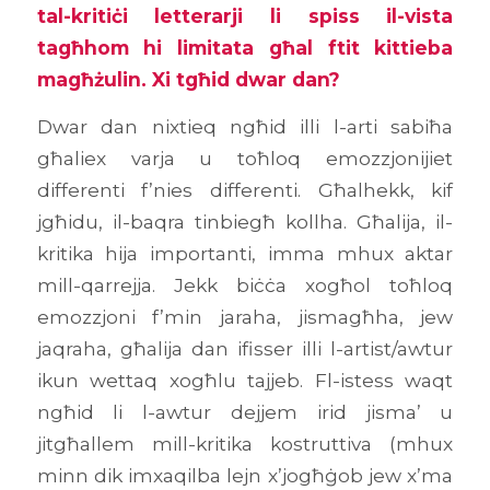
tal-kritiċi letterarji li spiss il-vista
tagħhom hi limitata għal ftit kittieba
magħżulin. Xi tgħid dwar dan?
Dwar dan nixtieq ngħid illi l-arti sabiħa
għaliex varja u toħloq emozzjonijiet
differenti f’nies differenti. Għalhekk, kif
jgħidu, il-baqra tinbiegħ kollha. Għalija, il-
kritika hija importanti, imma mhux aktar
mill-qarrejja. Jekk biċċa xogħol toħloq
emozzjoni f’min jaraha, jismagħha, jew
jaqraha, għalija dan ifisser illi l-artist/awtur
ikun wettaq xogħlu tajjeb. Fl-istess waqt
ngħid li l-awtur dejjem irid jisma’ u
jitgħallem mill-kritika kostruttiva (mhux
minn dik imxaqilba lejn x’jogħġob jew x’ma