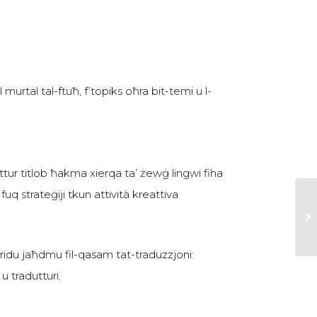
urtal tal-ftuħ, f’topiks oħra bit-temi u l-
duttur titlob ħakma xierqa ta’ żewġ lingwi fiha
 fuq strateġiji tkun attività kreattiva
jridu jaħdmu fil-qasam tat-traduzzjoni:
 u tradutturi.