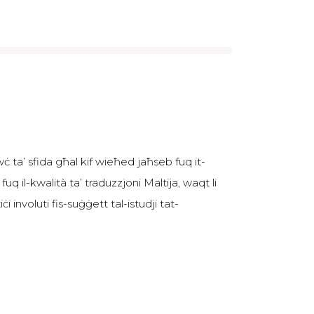
ċ ta’ sfida għal kif wieħed jaħseb fuq it-
uq il-kwalità ta’ traduzzjoni Maltija, waqt li
i involuti fis-suġġett tal-istudji tat-