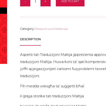
ADD TO CART
Category:
Research and Melitensia
DESCRIPTION
Aspetti tat-Traduzzjoni Maltija jippreżenta approw
traduzzjoni Maltija. Huwa kors ta’ qari komprensiv f
joffri spjegazzjonijiet ċarissimi fuq problemi teoretiċ
traduzzjoni.
Fih medda wiesgħa ta’ suġġetti bħal:
il-ġrajja storika tat-traduzzjoni Maltija