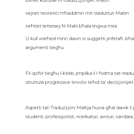
bixriet kulturali fit-traduzzjonijiet Maltin
xejriet teoretiċi mħaddmin mit-tradutturi Maltin
xeħtiet letterarji fil-Malti bħala lingwa mira
U kull wieħed minn dawn is-suġġetti jinfetaħ, bħal m
argumenti tiegħu.
Fil-qofol tiegħu l-ktieb jimplika li l-ħidma tat-tra
struttura progressive tinvolvi teħid ta’ deċiżjonijiet
Aspetti tat-Traduzzjoni Maltija huwa għal dawk li 
studenti, professjonisti, riċerkaturi, awturi, xandara,