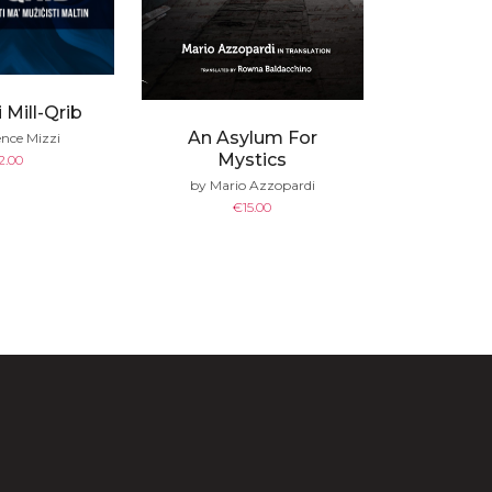
 Mill-Qrib
An Asylum For
nce Mizzi
Mystics
2.00
by Mario Azzopardi
€
15.00