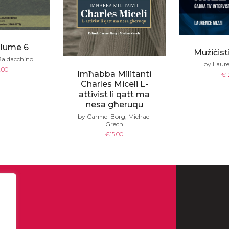
olume 6
Mużiċisti
Baldacchino
by Laure
.00
Imħabba Militanti
€
1
Charles Miceli L-
attivist li qatt ma
nesa għeruqu
by Carmel Borg, Michael
Grech
€
15.00