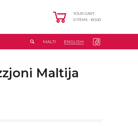
YOUR CART:
0
ITEMS -
€
0.00
MALTI
ENGLISH
zjoni Maltija