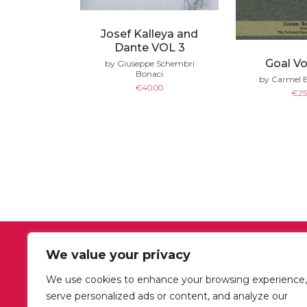
Josef Kalleya and
Dante VOL 3
Goal V
by Giuseppe Schembri
Bonaci
by Carmel 
€
40.00
€
25
We value your privacy
OUR OFFICE HOURS
We use cookies to enhance your browsing experience,
Mon-Fri: 09:00-18:00
serve personalized ads or content, and analyze our