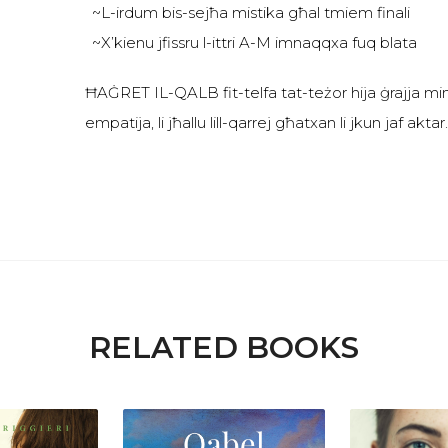
~L-irdum bis-sejħa mistika għal tmiem finali
~X’kienu jfissru l-ittri A-M imnaqqxa fuq blata
ĦAĠRET IL-QALB fit-telfa tat-teżor hija ġrajja miml
empatija, li jħallu lill-qarrej għatxan li jkun jaf aktar
RELATED BOOKS