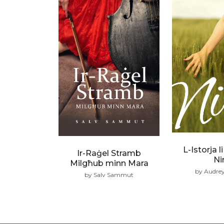
L-Istorja l
Ir-Raġel Stramb
Ni
Milgħub minn Mara
by Audrey 
by Salv Sammut