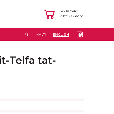
YOUR CART:
0
ITEMS -
€
0.00
MALTI
ENGLISH
t-Telfa tat-