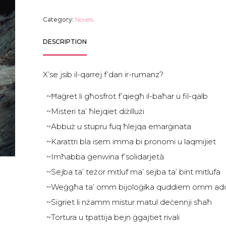
Category:
Novels
DESCRIPTION
X’se jsib il-qarrej f’dan ir-rumanz?
~Ħaġret li għosfrot f’qiegħ il-baħar u fil-qalb
~Misteri ta’ ħlejqiet diżillużi
~Abbuż u stupru fuq ħlejqa emarġinata
~Karattri bla isem imma bi pronomi u laqmijiet
~Imħabba ġenwina f’solidarjetà
~Sejba ta’ teżor mitluf ma’ sejba ta’ bint mitlufa
~Weġgħa ta’ omm bijoloġika quddiem omm ado
~Sigriet li nżamm mistur matul deċennji sħaħ
~Tortura u tpattija bejn ġgajtiet rivali