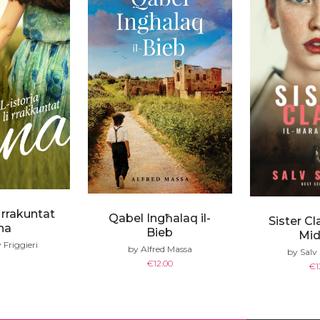
i rrakuntat
Qabel Ingħalaq il-
Sister Cl
na
Bieb
Mid
Friggieri
by Alfred Massa
by Sal
€
12.00
€
1