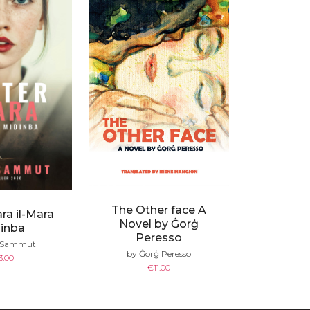
The Other face A
ara il-Mara
Novel by Ġorġ
inba
Peresso
v Sammut
by Ġorġ Peresso
3.00
€
11.00