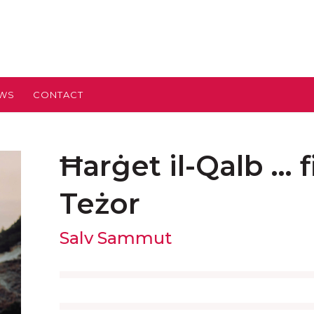
EWS
CONTACT
Ħarġet il-Qalb … fi
Teżor
Salv Sammut