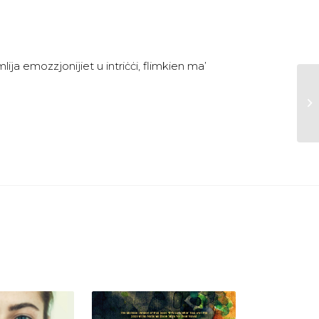
ija emozzjonijiet u intriċċi, flimkien ma’
.