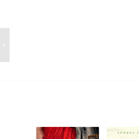
Rivelazzjoni ta’
Mħabba Divina
Ġuljana ta’ Norwich