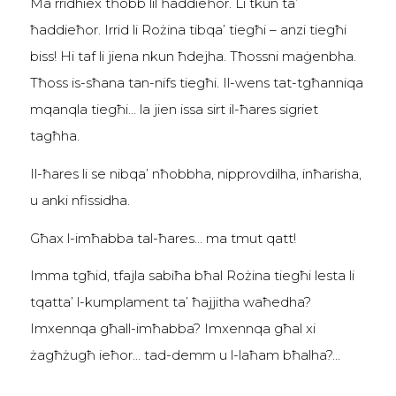
Ma rridhiex tħobb lil ħaddieħor. Li tkun ta’
ħaddieħor. Irrid li Rożina tibqa’ tiegħi – anzi tiegħi
biss! Hi taf li jiena nkun ħdejha. Tħossni maġenbha.
Tħoss is-sħana tan-nifs tiegħi. Il-wens tat-tgħanniqa
mqanqla tiegħi… la jien issa sirt il-ħares sigriet
tagħha.
Il-ħares li se nibqa’ nħobbha, nipprovdilha, inħarisha,
u anki nfissidha.
Għax l-imħabba tal-ħares… ma tmut qatt!
Imma tgħid, tfajla sabiħa bħal Rożina tiegħi lesta li
tqatta’ l-kumplament ta’ ħajjitha waħedha?
Imxennqa għall-imħabba? Imxennqa għal xi
żagħżugħ ieħor… tad-demm u l-laħam bħalha?…