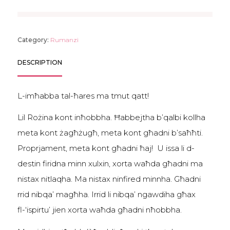
Category:
Rumanzi
DESCRIPTION
L-imħabba tal-ħares ma tmut qatt!
Lil Rożina kont inħobbha. Ħabbejtha b’qalbi kollha
meta kont żagħżugħ, meta kont għadni b’saħħti.
Proprjament, meta kont għadni ħaj! U issa li d-
destin firidna minn xulxin, xorta waħda għadni ma
nistax nitlaqha. Ma nistax ninfired minnha. Għadni
rrid nibqa’ magħha. Irrid li nibqa’ ngawdiha għax
fl-‘ispirtu’ jien xorta waħda għadni nħobbha.