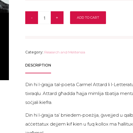
ADD TO CART
Category:
Research and Melitensia
DESCRIPTION
Din hi l-ġrajja tal-poeta Carmel Attard li l-Letterat
tixraqlu. Attard għadda ħajja mimlija tbatija me
soċjali kiefra.
Din hi l-ġrajja ta’ bniedem-poeżija, ġwejjed u qalbien
aċċettatux dejjem kif kien u fuq kollox ma ħallitux i
jagħmel.