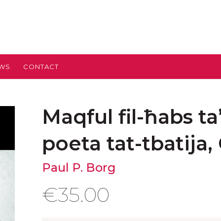
EWS
CONTACT
Maqful fil-ħabs ta’
poeta tat-tbatija
Paul P. Borg
€
35.00