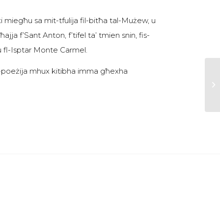
mxi miegħu sa mit-tfulija fil-bitħa tal-Mużew, u
ja f’Sant Anton, f’tifel ta’ tmien snin, fis-
 u fl-Isptar Monte Carmel.
d l-poeżija mhux kitibha imma għexha