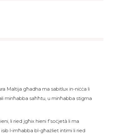
ura Maltija għadha ma sabitlux in-niċċa li
ntali minħabba saħħtu, u minħabba stigma
i, li ried jgħix hieni f’soċjetà li ma
sib l-imħabba bl-għażliet intimi li ried