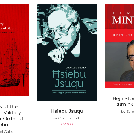
Bejn Stor
Duminku
s of the
Ħsiebu Jsuqu
by Serg
 Military
by Charles Briffa
r Order of
€
20.00
John
el Galea