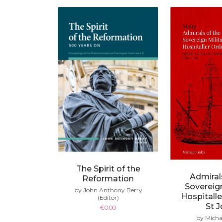
The Spirit of the
Admiral
Reformation
Sovereign
by John Anthony Berry
Hospitalle
(Editor)
St 
€
0.00
by Micha