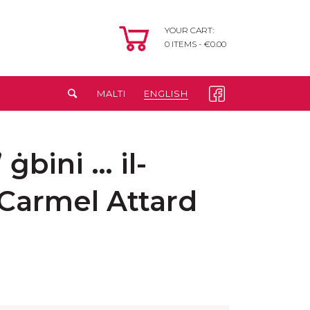
YOUR CART:
0
ITEMS -
€
0.00
MALTI
ENGLISH
 ġbini … il-
, Carmel Attard