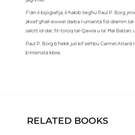
F’din il-bijografija, il-ħabib tiegħu Paul P. Borg ji
jikxef għall-ewwel darba l-umanità fid-dramm tal-ħaj
salott id-dar, fit-toroq tal-Qawra u ta’ Ħal Balzan,
Paul P. Borg b’hekk juri kif sieħbu Carmel Attar
b’intensità kbira.
RELATED BOOKS