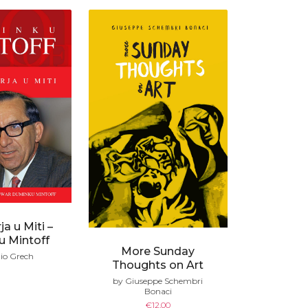
ja u Miti –
 Mintoff
More Sunday
io Grech
Thoughts on Art
by Giuseppe Schembri
Bonaci
€
12.00