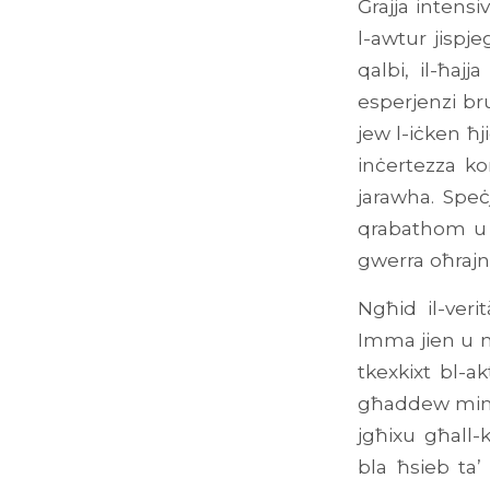
Ġrajja intensi
l-awtur jispje
qalbi, il-ħaj
esperjenzi bru
jew l-iċken ħji
inċertezza ko
jarawha. Speċ
qrabathom u l
gwerra oħrajn
Ngħid il-veri
Imma jien u n
tkexkixt bl-
għaddew minn
jgħixu għall
bla ħsieb ta’