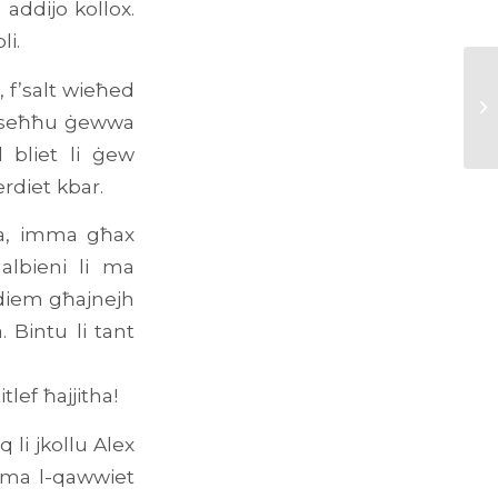
 addijo kollox.
li.
a, f’salt wieħed
in iseħħu ġewwa
 bliet li ġew
erdiet kbar.
rra, imma għax
albieni li ma
uddiem għajnejh
. Bintu li tant
tlef ħajjitha!
q li jkollu Alex
l ma l-qawwiet