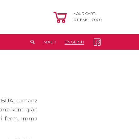
YOUR CART:
0
ITEMS -
€
0.00
MALTI
ENGLISH
UBIJA, rumanz
anz kont qrajt
uni ferm. Imma