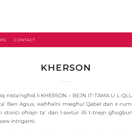
EWS
CONTACT
KHERSON
qliq nista’ngħid li KHERSON – BEJN IT-TAMA U L-QL
 ta’ Ben Agius, waħħalni miegħu! Qabel dan ir-rum
storiċi oħrajn ta’ dan l-awtur illi t-tnejn għoġb
ew intriganti.