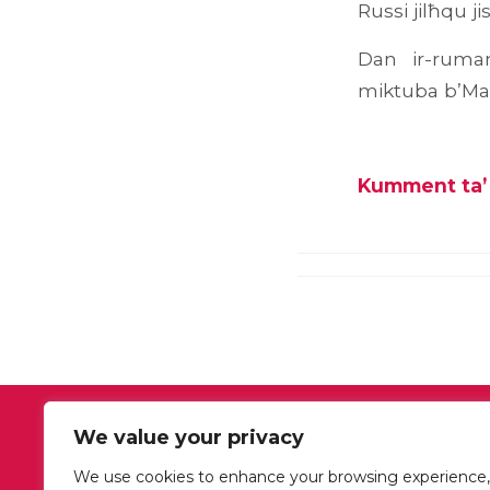
Russi jilħqu j
Dan ir-ruman
miktuba b’Mal
Kumment ta’ 
We value your privacy
OUR OFFICE HOURS
We use cookies to enhance your browsing experience,