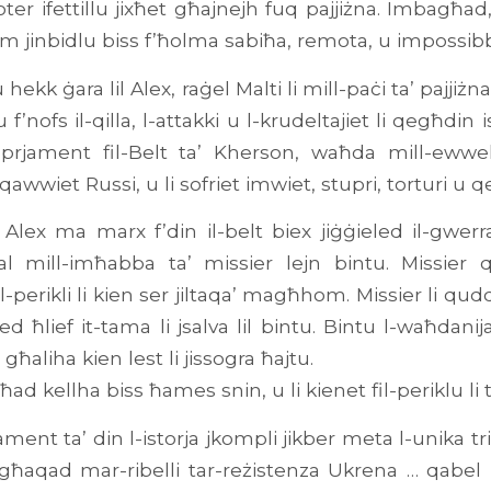
ter ifettillu jixħet għajnejh fuq pajjiżna. Imbagħad,
iem jinbidlu biss f’ħolma sabiħa, remota, u impossibb
 hekk ġara lil Alex, raġel Malti li mill-paċi ta’ pajjiżn
u f’nofs il-qilla, l-attakki u l-krudeltajiet li qegħd
roprjament fil-Belt ta’ Kherson, waħda mill-ewwel
-qawwiet Russi, u li sofriet imwiet, stupri, torturi u q
Alex ma marx f’din il-belt biex jiġġieled il-gwe
l mill-imħabba ta’ missier lejn bintu. Missier q
l-perikli li kien ser jiltaqa’ magħhom. Missier li q
ed ħlief it-tama li jsalva lil bintu. Bintu l-waħdanija
 għaliha kien lest li jissogra ħajtu.
ħad kellha biss ħames snin, u li kienet fil-periklu li ti
ament ta’ din l-istorja jkompli jikber meta l-unika tri
ingħaqad mar-ribelli tar-reżistenza Ukrena … qabe