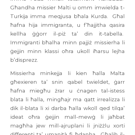
Għandha missier Malti u omm imwielda t-
Turkija imma meqjusa bħala Kurda. Għal
ħafna hija immigranta, u f’ħajjitha qasira
kellha ġġorr il-piż ta’ din it-tabella.
Immigranti bħalha minn pajjiż missierha li
ġejjin minn klassi oħra ukoll iħarsu lejha
b’disprezz.
Missierha minkejja li kien ħalla Malta
għexieren ta’ snin qabel twieldet, ġarr
ħafna miegħu żrar u ċnagen tal-istess
blata li ħalla, mingħajr ma qatt irrealizza li
dik il-blata li xi darba ħalla wkoll qed tilqa’
ideat oħra ġejjin mall-mewġ li jaħbat
magħha jew mill-ajruplani li jniżżlu xorti
differenti ta’ umanità fi ħdanha. Għalih il-