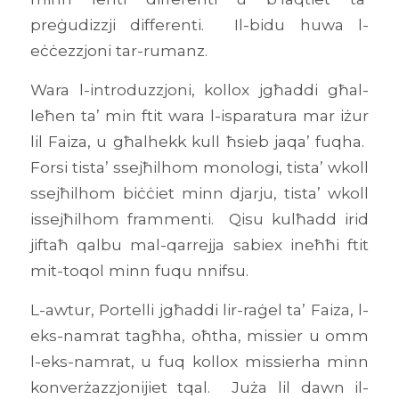
preġudizzji differenti. Il-bidu huwa l-
eċċezzjoni tar-rumanz.
Wara l-introduzzjoni, kollox jgħaddi għal-
leħen ta’ min ftit wara l-isparatura mar iżur
lil Faiza, u għalhekk kull ħsieb jaqa’ fuqha.
Forsi tista’ ssejħilhom monologi, tista’ wkoll
ssejħilhom biċċiet minn djarju, tista’ wkoll
issejħilhom frammenti. Qisu kulħadd irid
jiftaħ qalbu mal-qarrejja sabiex ineħħi ftit
mit-toqol minn fuqu nnifsu.
L-awtur, Portelli jgħaddi lir-raġel ta’ Faiza, l-
eks-namrat tagħha, oħtha, missier u omm
l-eks-namrat, u fuq kollox missierha minn
konverżazzjonijiet tqal. Juża lil dawn il-