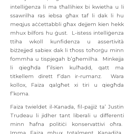
intelliġenza li ma tħallihiex bi kwietha u li
ssawrilha ras iebsa għax taf li dak li hu
meqjus aċċettabbli għax dejjem kien hekk
mhux bilfors hu ġust. L-istess intelliġenza
ttiha wkoll kunfidenza u assertività
biżżejjed sabiex dak li tħoss toħorġu minn
fommha u tispjegah b’għemilha. Minkejja
li qiegħda f’ilsien kulħadd, qatt ma
titkellem dirett f’dan ir-rumanz. Wara
kollox, Faiza qalgħet xi tiri u qiegħda
f’koma.
Faiza twieldet il-Kanada, fil-pajjiż ta’ Justin
Trudeau li jidher tant liberali u differenti
minn ħafna politiċi konservattivi oħra.
Imma Faiza mhux totalment Kanadiża.