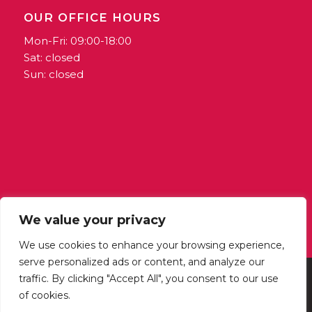
OUR OFFICE HOURS
Mon-Fri: 09:00-18:00
Sat: closed
Sun: closed
We value your privacy
We use cookies to enhance your browsing experience,
serve personalized ads or content, and analyze our
traffic. By clicking "Accept All", you consent to our use
@ 2024 Horizons | Publishing arm of Outlook Coop | VAT: MT1389-6722
of cookies.
| Coop Reg Number: 3395 | All Rights Reserved