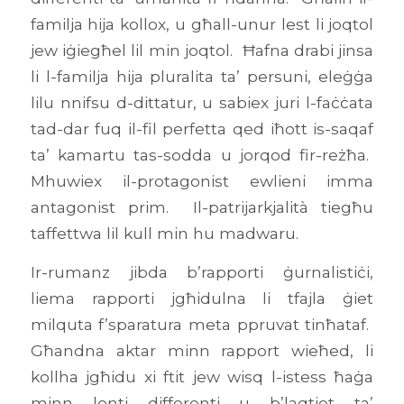
familja hija kollox, u għall-unur lest li joqtol
jew iġiegħel lil min joqtol. Ħafna drabi jinsa
li l-familja hija pluralita ta’ persuni, eleġġa
lilu nnifsu d-dittatur, u sabiex juri l-faċċata
tad-dar fuq il-fil perfetta qed iħott is-saqaf
ta’ kamartu tas-sodda u jorqod fir-reżħa.
Mhuwiex il-protagonist ewlieni imma
antagonist prim. Il-patrijarkjalità tiegħu
taffettwa lil kull min hu madwaru.
Ir-rumanz jibda b’rapporti ġurnalistiċi,
liema rapporti jgħidulna li tfajla ġiet
milquta f’sparatura meta ppruvat tinħataf.
Għandna aktar minn rapport wieħed, li
kollha jgħidu xi ftit jew wisq l-istess ħaġa
minn lenti differenti u b’laqtiet ta’