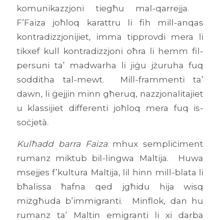
komunikazzjoni tiegħu mal-qarrejja.
F’Faiza joħloq karattru li fih mill-anqas
kontradizzjonijiet, imma tipprovdi mera li
tikxef kull kontradizzjoni oħra li hemm fil-
persuni ta’ madwarha li jiġu jżuruha fuq
sodditha tal-mewt. Mill-frammenti ta’
dawn, li ġejjin minn għeruq, nazzjonalitajiet
u klassijiet differenti joħloq mera fuq is-
soċjetà.
Kulħadd barra Faiza
mhux sempliċiment
rumanz miktub bil-lingwa Maltija. Huwa
msejjes f’kultura Maltija, lil hinn mill-blata li
bħalissa ħafna qed jgħidu hija wisq
miżgħuda b’immigranti. Minflok, dan hu
rumanz ta’ Maltin emigranti li xi darba