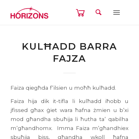
KULĦADD BARRA
FAJZA
Faiza qiegħda f’ilsien u moħħ kulħadd.
Faiza hija dik it-tifla li kulħadd iħobb u
jfissed għax ġiet wara ħafna żmien u b’xi
mod għandha sbuħija li ħutha ta’ qabilha
m’għandhomx. Imma Faiza m’għandhiex
sbuħija biss, għandha wkoll ħafna