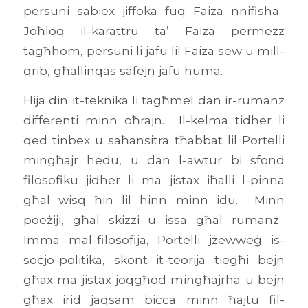
persuni sabiex jiffoka fuq Faiza nnifisha.
Joħloq il-karattru ta’ Faiza permezz
tagħhom, persuni li jafu lil Faiza sew u mill-
qrib, għallinqas safejn jafu huma.
Hija din it-teknika li tagħmel dan ir-rumanz
differenti minn oħrajn. Il-kelma tidher li
qed tinbex u saħansitra tħabbat lil Portelli
mingħajr hedu, u dan l-awtur bi sfond
filosofiku jidher li ma jistax iħalli l-pinna
għal wisq ħin lil hinn minn idu. Minn
poeżiji, għal skizzi u issa għal rumanz.
Imma mal-filosofija, Portelli jżewweġ is-
soċjo-politika, skont it-teorija tiegħi bejn
għax ma jistax joqgħod mingħajrha u bejn
għax irid jaqsam biċċa minn ħajtu fil-