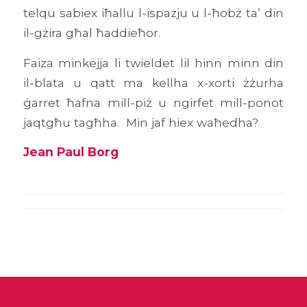
telqu sabiex iħallu l-ispazju u l-ħobż ta’ din
il-gżira għal ħaddieħor.
Faiza minkejja li twieldet lil hinn minn din
il-blata u qatt ma kellha x-xorti żżurha
ġarret ħafna mill-piż u ngirfet mill-ponot
jaqtgħu tagħha. Min jaf hiex waħedha?
Jean Paul Borg