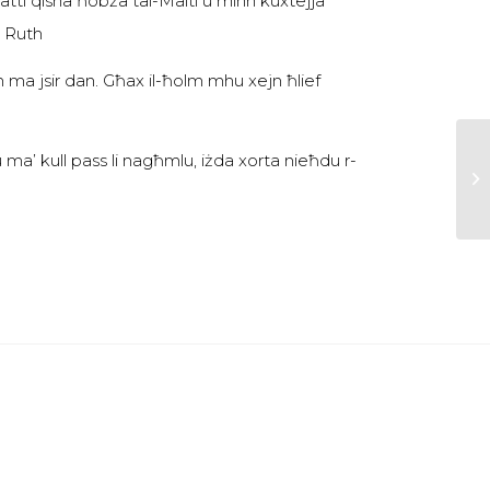
tatti qisha ħobża tal-Malti u minn kuxtejja
– Ruth
lm ma jsir dan. Għax il-ħolm mhu xejn ħlief
ma’ kull pass li nagħmlu, iżda xorta nieħdu r-