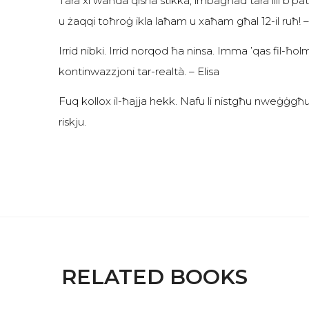
Tara xi waħda qisha stikka, imbagħad tara lili b’pa
u żaqqi toħroġ ikla laħam u xaħam għal 12-il ruħ! 
Irrid nibki. Irrid norqod ħa ninsa. Imma ’qas fil-ħo
kontinwazzjoni tar-realtà. – Elisa
Fuq kollox il-ħajja hekk. Nafu li nistgħu nweġġgħu 
riskju.
RELATED BOOKS