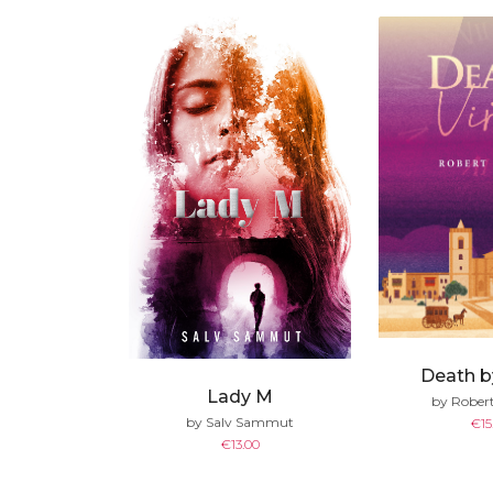
Death b
Lady M
by Robert
by Salv Sammut
€
15
€
13.00