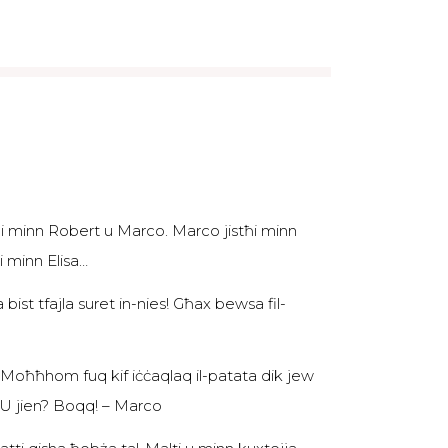
stħi minn Robert u Marco. Marco jistħi minn
i minn Elisa…
bist tfajla suret in-nies! Għax bewsa fil-
 Moħħhom fuq kif iċċaqlaq il-patata dik jew
it. U jien? Boqq! – Marco