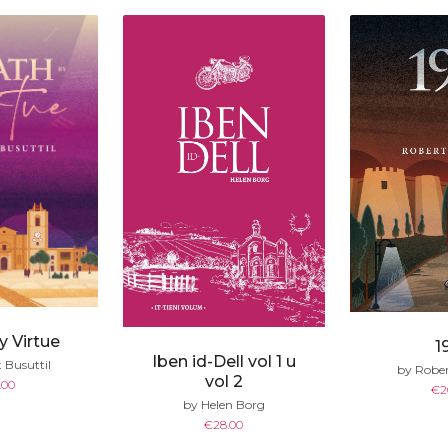
y Virtue
1
Iben id-Dell vol 1 u
 Busuttil
by Rober
vol 2
.00
€
2
by Helen Borg
€
28.00