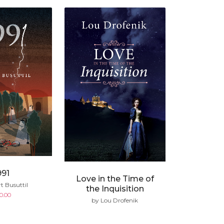
991
Love in the Time of
t Busuttil
the Inquisition
0.00
by Lou Drofenik