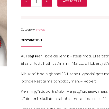
ADD TO CART
Category:
Novels
DESCRIPTION
Kull sajf kien jibda dejjem bl-istess mod. Elisa ti
Elisa u Ruth. Ruth tistħi minn Marco, u Robert jistħ
Mhux ta’ b’xejn għandi 15-il sena u għadni qatt ma 
logħba kastigi ma tgħoddx, man! – Robert
Kemm jgħidu xorti sħabi! Ma jistgħux jaraw mara.
kif tidher l-iskullatura tal-oħra meta titbaxxa xi ft