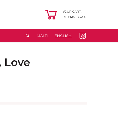
YOUR CART:
0
ITEMS -
€
0.00
MALTI
ENGLISH
, Love