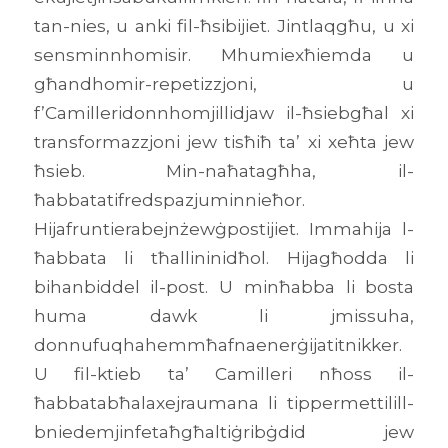
tan-nies, u anki fil-ħsibijiet. Jintlaqgħu, u xi
sensminnhomisir. Mhumiexħiemda u
għandhomir-repetizzjoni, u
f’Camilleridonnhomjillidjaw il-ħsiebgħal xi
transformazzjoni jew tisħiħ ta’ xi xeħta jew
ħsieb. Min-naħatagħha, il-
ħabbatatifredspazjuminnieħor.
Hijafruntierabejnżewġpostijiet. Immahija l-
ħabbata li tħallininidħol. Hijagħodda li
bihanbiddel il-post. U minħabba li bosta
huma dawk li jmissuha,
donnufuqhahemmħafnaenerġijatitnikker.
U fil-ktieb ta’ Camilleri nħoss il-
ħabbatabħalaxejraumana li tippermettilill-
bniedemjinfetaħgħaltiġribġdid jew