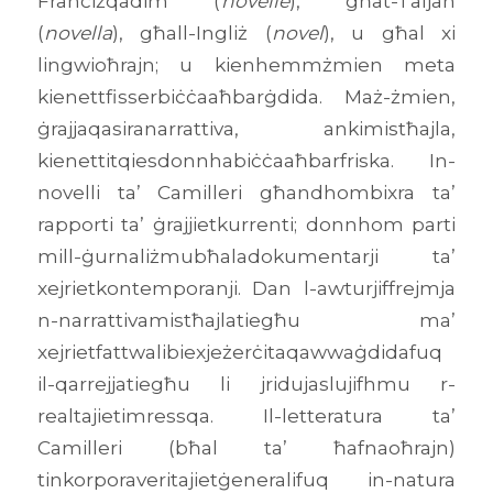
Franċiżqadim (
novelle
), għat-Taljan
(
novella
), għall-Ingliż (
novel
), u għal xi
lingwioħrajn; u kienhemmżmien meta
kienettfisserbiċċaaħbarġdida. Maż-żmien,
ġrajjaqasiranarrattiva, ankimistħajla,
kienettitqiesdonnhabiċċaaħbarfriska. In-
novelli ta’ Camilleri għandhombixra ta’
rapporti ta’ ġrajjietkurrenti; donnhom parti
mill-ġurnaliżmubħaladokumentarji ta’
xejrietkontemporanji. Dan l-awturjiffrejmja
n-narrattivamistħajlatiegħu ma’
xejrietfattwalibiexjeżerċitaqawwaġdidafuq
il-qarrejjatiegħu li jridujaslujifhmu r-
realtajietimressqa. Il-letteratura ta’
Camilleri (bħal ta’ ħafnaoħrajn)
tinkorporaveritajietġeneralifuq in-natura