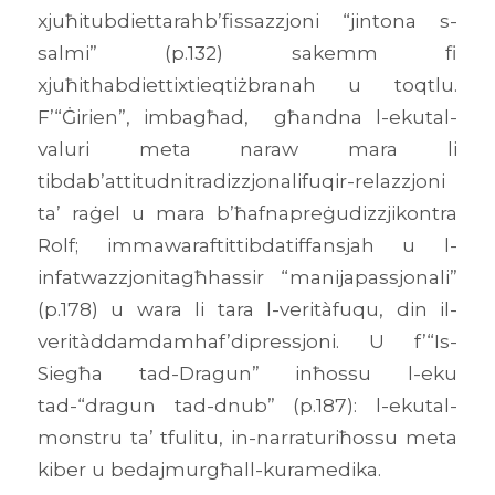
xjuħitubdiettarahb’fissazzjoni “jintona s-
salmi” (p.132) sakemm fi
xjuħithabdiettixtieqtiżbranah u toqtlu.
F’“Ġirien”, imbagħad, għandna l-ekutal-
valuri meta naraw mara li
tibdab’attitudnitradizzjonalifuqir-relazzjoni
ta’ raġel u mara b’ħafnapreġudizzjikontra
Rolf; immawaraftittibdatiffansjah u l-
infatwazzjonitagħhassir “manijapassjonali”
(p.178) u wara li tara l-veritàfuqu, din il-
veritàddamdamhaf’dipressjoni. U f’“Is-
Siegħa tad-Dragun” inħossu l-eku
tad-“dragun tad-dnub” (p.187): l-ekutal-
monstru ta’ tfulitu, in-narraturiħossu meta
kiber u bedajmurgħall-kuramedika.