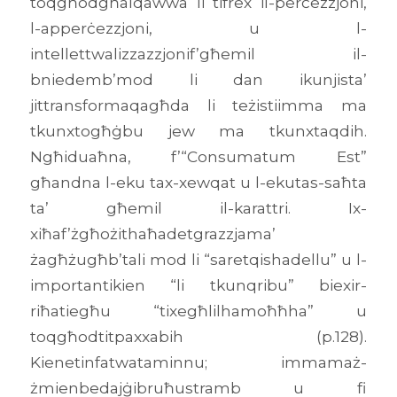
toqgħodgħalqawwa li tifrex il-perċezzjoni,
l-apperċezzjoni, u l-
intellettwalizzazzjonif’għemil il-
bniedemb’mod li dan ikunjista’
jittransformaqagħda li teżistiimma ma
tkunxtogħġbu jew ma tkunxtaqdih.
Ngħiduaħna, f’“Consumatum Est”
għandna l-eku tax-xewqat u l-ekutas-saħta
ta’ għemil il-karattri. Ix-
xiħaf’żgħożithaħadetgrazzjama’
żagħżugħb’tali mod li “saretqishadellu” u l-
importantikien “li tkunqribu” biexir-
riħatiegħu “tixegħlilhamoħħha” u
toqgħodtitpaxxabih (p.128).
Kienetinfatwataminnu; immamaż-
żmienbedajġibruħustramb u fi