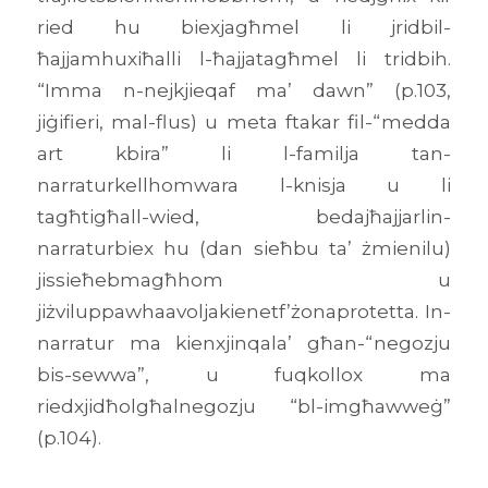
ried hu biexjagħmel li jridbil-
ħajjamhuxiħalli l-ħajjatagħmel li tridbih.
“Imma n-nejkjieqaf ma’ dawn” (p.103,
jiġifieri, mal-flus) u meta ftakar fil-“medda
art kbira” li l-familja tan-
narraturkellhomwara l-knisja u li
tagħtigħall-wied, bedajħajjarlin-
narraturbiex hu (dan sieħbu ta’ żmienilu)
jissieħebmagħhom u
jiżviluppawhaavoljakienetf’żonaprotetta. In-
narratur ma kienxjinqala’ għan-“negozju
bis-sewwa”, u fuqkollox ma
riedxjidħolgħalnegozju “bl-imgħawweġ”
(p.104).