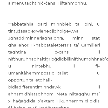
almenutagħtihiċ-ċans li jiftaħmoħħu.
Ħabbatahija parti minnbieb ta’ bini, u
tintużasabiexwieħedjidħolġewwa.
Jgħaddiminnerjagħaloħra, minn stat
għalieħor. Il-ħabbataletterarja ta’ Camilleri
tagħtina ċ-ċans li
niftħuruħnagħaltiġribġdidbilliniftħumoħħnab’g
u nintebħu li fl-
umanitàhemmpossibilitajiet u
opportunitajietgħall-
bidladifferentiminndawk li
aħnamidħlatagħhom. Meta niltaqgħu ma’
xi ħaġaġdida, x’aktarx li jkunhemm xi bidla
fil-ħsieb jew fl-imġibatagħna.