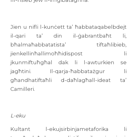
Jien u nifli l-kunċett ta’ ħabbataqabelbdejt
il-qari ta’ din il-ġabrantbaħt li,
bħalmaħabbatatista’ tiftaħlibieb,
jienkellinħallimoħħidispost li
jkunmiftuħgħal dak li l-awturkien se
jagħtini. Il-qarja-ħabbatażgur li
għandhatiftaħli d-daħlagħall-ideat ta’
Camilleri.
L-eku
Kultant l-ekujsirbinjametaforika li