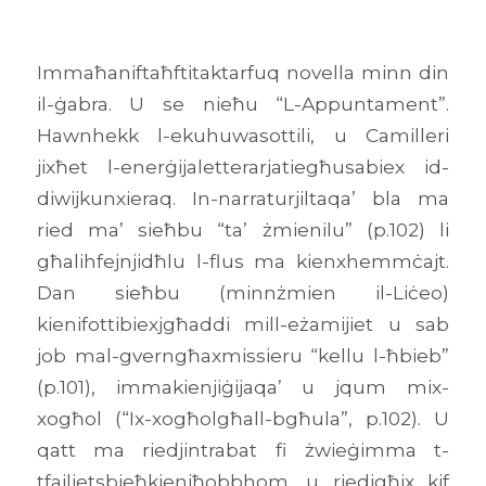
Immaħaniftaħftitaktarfuq novella minn din
il-ġabra. U se nieħu “L-Appuntament”.
Hawnhekk l-ekuhuwasottili, u Camilleri
jixħet l-enerġijaletterarjatiegħusabiex id-
diwijkunxieraq. In-narraturjiltaqa’ bla ma
ried ma’ sieħbu “ta’ żmienilu” (p.102) li
għalihfejnjidħlu l-flus ma kienxhemmċajt.
Dan sieħbu (minnżmien il-Liċeo)
kienifottibiexjgħaddi mill-eżamijiet u sab
job mal-gverngħaxmissieru “kellu l-ħbieb”
(p.101), immakienjiġijaqa’ u jqum mix-
xogħol (“Ix-xogħolgħall-bgħula”, p.102). U
qatt ma riedjintrabat fi żwieġimma t-
tfajlietsbieħkieniħobbhom, u riedjgħix kif