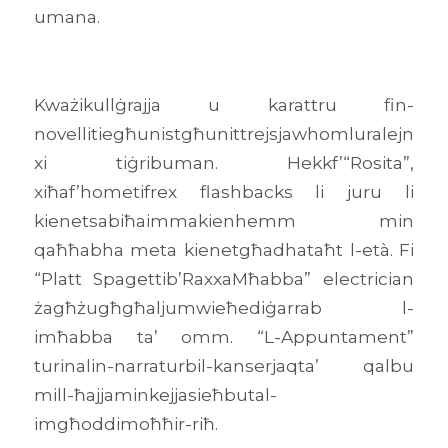
umana.
Kważikullġrajja u karattru fin-
novellitiegħunistgħunittrejsjawhomluralejn
xi tiġribuman. Hekkf’“Rosita”,
xiħaf’hometifrex flashbacks li juru li
kienetsabiħaimmakienhemm min
qaħħabha meta kienetgħadhataħt l-età. Fi
“Platt Spagettib’RaxxaMħabba” electrician
żagħżugħgħaljumwieħediġarrab l-
imħabba ta’ omm. “L-Appuntament”
turinalin-narraturbil-kanserjaqta’ qalbu
mill-ħajjaminkejjasieħbutal-
imgħoddimoħħir-riħ.