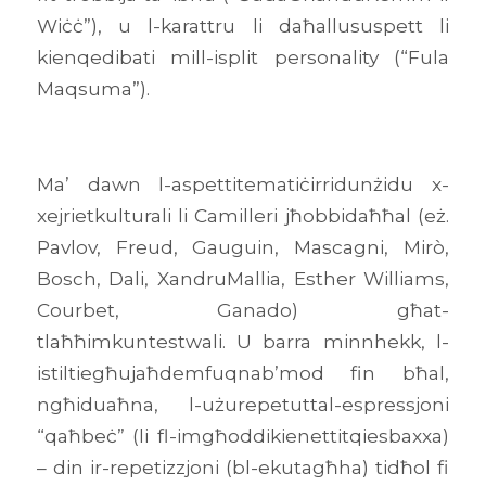
Wiċċ”), u l-karattru li daħallususpett li
kienqedibati mill-isplit personality (“Fula
Maqsuma”).
Ma’ dawn l-aspettitematiċirridunżidu x-
xejrietkulturali li Camilleri jħobbidaħħal (eż.
Pavlov, Freud, Gauguin, Mascagni, Mirò,
Bosch, Dali, XandruMallia, Esther Williams,
Courbet, Ganado) għat-
tlaħħimkuntestwali. U barra minnhekk, l-
istiltiegħujaħdemfuqnab’mod fin bħal,
ngħiduaħna, l-użurepetuttal-espressjoni
“qaħbeċ” (li fl-imgħoddikienettitqiesbaxxa)
– din ir-repetizzjoni (bl-ekutagħha) tidħol fi