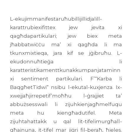
L-ekujimmanifestaruħubillijillidjalill-
karattrubiexifittex jew jevita xi
qagħdapartikulari; jew biex meta
jħabbatwiċċu ma’ xi qagħda li ma
tkunxmixtieqa, jara kif se jġibruħu. L-
ekudonnuħtieġa li
karatteristikamenttkunakkumpanjataminn
xi sentiment partikulari. F’“Karba li
BaqgħetTidwi” nsibu l-ekutal-kuxjenza. Ix-
xwejjaħjirrepetif’moħħu l-ġrajjiet ta’
abbużsesswali li zijuhkienjagħmelfuqu
meta hu kiengħadutifel. Meta
zijuhtahattakk u qal lit-tifelimurgħall-
għajnuna, it-tifel mar jiġri fil-beraħ, ħieles.