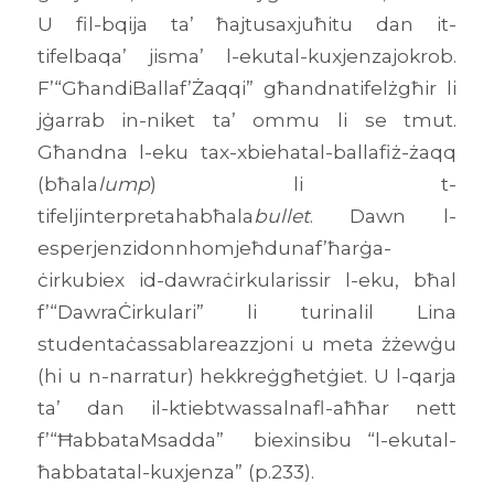
U fil-bqija ta’ ħajtusaxjuħitu dan it-
tifelbaqa’ jisma’ l-ekutal-kuxjenzajokrob.
F’“GħandiBallaf’Żaqqi” għandnatifelżgħir li
jġarrab in-niket ta’ ommu li se tmut.
Għandna l-eku tax-xbiehatal-ballafiż-żaqq
(bħala
lump
) li t-
tifeljinterpretahabħala
bullet
. Dawn l-
esperjenzidonnhomjeħdunaf’ħarġa-
ċirkubiex id-dawraċirkularissir l-eku, bħal
f’“DawraĊirkulari” li turinalil Lina
studentaċassablareazzjoni u meta żżewġu
(hi u n-narratur) hekkreġgħetġiet. U l-qarja
ta’ dan il-ktiebtwassalnafl-aħħar nett
f’“ĦabbataMsadda” biexinsibu “l-ekutal-
ħabbatatal-kuxjenza” (p.233).