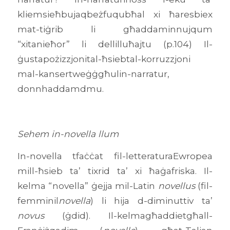
kliemsieħbujaqbeżfuqubħal xi ħaresbiex
mat-tiġrib li għaddaminnujqum
“xitanieħor” li dellilluħajtu (p.104) Il-
ġustapożizzjonital-ħsiebtal-korruzzjoni
mal-kansertweġġgħulin-narratur,
donnhaddamdmu.
Sehem in-novella llum
In-novella tfaċċat fil-letteraturaEwropea
mill-ħsieb ta’ tixrid ta’ xi ħaġafriska. Il-
kelma “novella” ġejja mil-Latin
novellus
(fil-
femminil
novella
) li hija d-diminuttiv ta’
novus
(ġdid). Il-kelmagħaddietgħall-