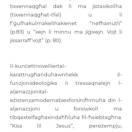
tixxennaqgħal dak li ma jistaxikollha
(tixxennaqgħat-tfal) u li
f’ġufhakulmakellhakienet “nefħainutli”
(p.83) u “xejn li minnu ma jiġixejn. Vojt li
jissarraff’vojt” (p. 80).
Il-kunċettnovelliertal-
karattrugħanduhawnhekk il-
funzjoniideoloġika li tressaqnalejn l-
aljenazzjonital-
eżistenzamodernabiexforsinifhmuha din l-
aljenazzjoni u forsiwkoll ma
tibqaxtelfagħaxindaħħluha fil-ħsiebtagħna.
“Kiss lil Jesus”, pereżempju,