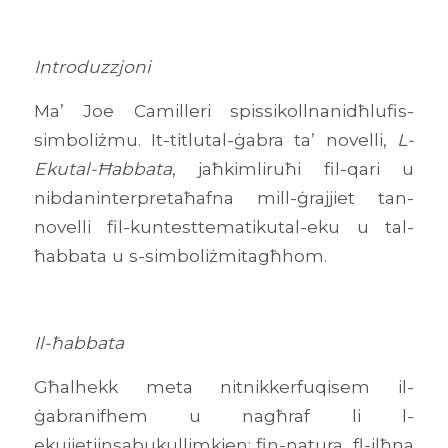
Introduzzjoni
Ma’ Joe Camilleri spissikollnanidħlufis-
simboliżmu. It-titlutal-ġabra ta’ novelli,
L-
Ekutal-Ħabbata
, jaħkimliruħi fil-qari u
nibdaninterpretaħafna mill-ġrajjiet tan-
novelli fil-kuntesttematikutal-eku u tal-
ħabbata u s-simboliżmitagħhom.
Il-ħabbata
Għalhekk meta nitnikkerfuqisem il-
ġabranifhem u nagħraf li l-
ekujietjinsabukullimkien: fin-natura, fl-ilħna