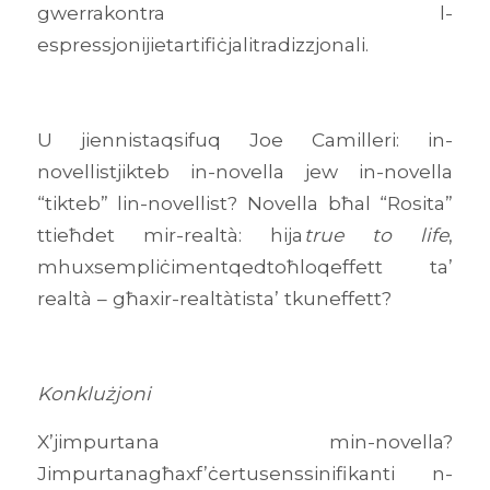
gwerrakontra l-
espressjonijietartifiċjalitradizzjonali.
U jiennistaqsifuq Joe Camilleri: in-
novellistjikteb in-novella jew in-novella
“tikteb” lin-novellist? Novella bħal “Rosita”
ttieħdet mir-realtà: hija
true to life
,
mhuxsempliċimentqedtoħloqeffett ta’
realtà – għaxir-realtàtista’ tkuneffett?
Konklużjoni
X’jimpurtana min-novella?
Jimpurtanagħaxf’ċertusenssinifikanti n-