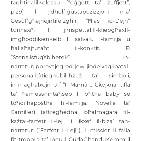
tagħtinalilKolossu (“oġġett ta’ żuffjett”,
p.29) li jidħolf’ġustapożizzjoni ma’
Ġesùf’għajnejntifelżgħir. “Ħlas id-Dejn”
turinaxiħ li jirrispettalill-kliebgħaxfl-
imgħoddikienkelb li salvalu l-familja u
ħallaħajtutaħt il-konkrit. Fi
“StensilsfuqXbihetek” in-
narraturjipprovajeqred jew jibdelxaqlibatal-
personalitàtiegħubil-ħżuż ta’ simboli,
immagħalxejn. U f’“Il-Mamà ċ-Ċkejkna” tifla
ta’ ħamessnintaħseb li oħtha baby se
toħdilhapostha fil-familja. Novella ta’
Camilleri taftregħedna, bħalmaġara fil-
każtal-farfett il-lejl li jikxef il-biża’ tan-
narratur (“Farfett il-Lejl”), il-missier li falla
fit-trobbija ta’ ibnu (“ĠudaGħanduKemm-il