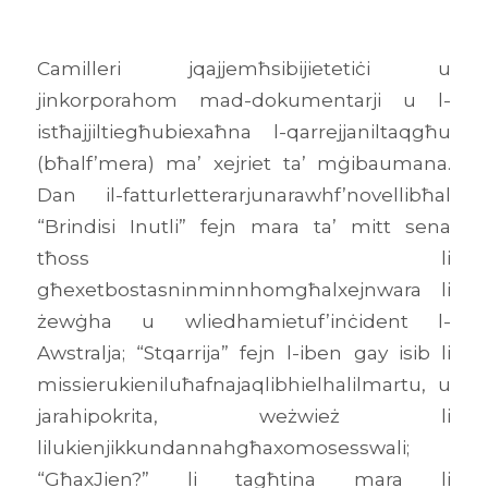
Camilleri jqajjemħsibijietetiċi u
jinkorporahom mad-dokumentarji u l-
istħajjiltiegħubiexaħna l-qarrejjaniltaqgħu
(bħalf’mera) ma’ xejriet ta’ mġibaumana.
Dan il-fatturletterarjunarawhf’novellibħal
“Brindisi Inutli” fejn mara ta’ mitt sena
tħoss li
għexetbostasninminnhomgħalxejnwara li
żewġha u wliedhamietuf’inċident l-
Awstralja; “Stqarrija” fejn l-iben gay isib li
missierukieniluħafnajaqlibhielhalilmartu, u
jarahipokrita, weżwież li
lilukienjikkundannahgħaxomosesswali;
“GħaxJien?” li tagħtina mara li