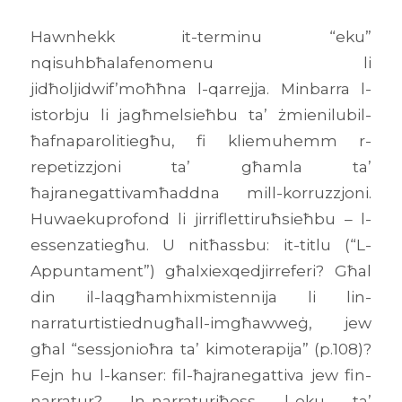
Hawnhekk it-terminu “eku”
nqisuhbħalafenomenu li
jidħoljidwif’moħħna l-qarrejja. Minbarra l-
istorbju li jagħmelsieħbu ta’ żmienilubil-
ħafnaparolitiegħu, fi kliemuhemm r-
repetizzjoni ta’ għamla ta’
ħajranegattivamħaddna mill-korruzzjoni.
Huwaekuprofond li jirriflettiruħsieħbu – l-
essenzatiegħu. U nitħassbu: it-titlu (“L-
Appuntament”) għalxiexqedjirreferi? Għal
din il-laqgħamhixmistennija li lin-
narraturtistiednugħall-imgħawweġ, jew
għal “sessjonioħra ta’ kimoterapija” (p.108)?
Fejn hu l-kanser: fil-ħajranegattiva jew fin-
narratur? In-narraturiħoss l-eku ta’