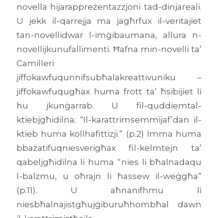
novella hijarappreżentazzjoni tad-dinjareali.
U jekk il-qarrejja ma jagħrfux il-veritajiet
tan-novellidwar l-imġibaumana, allura n-
novellijkunufallimenti. Ħafna min-novelli ta’
Camilleri
jiffokawfuqunnifsubħalakreattivuniku –
jiffokawfuqugħax huma frott ta’ ħsibijiet li
hu jkunġarrab. U fil-quddiemtal-
ktiebjgħidilna: “Il-karattrimsemmijaf’dan il-
ktieb huma kollhafittizji.” (p.2) Imma huma
bbażatifuqniesverigħax fil-kelmtejn ta’
qabeljgħidilna li huma “nies li bħalnadaqu
l-balzmu, u oħrajn li ħassew il-weġgħa”
(p.11). U aħnanifhmu li
niesbħalnajistgħujġiburuħhombħal dawn